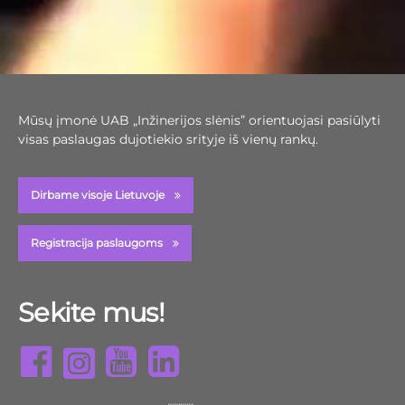
Mūsų įmonė UAB „Inžinerijos slėnis” orientuojasi pasiūlyti
visas paslaugas dujotiekio srityje iš vienų rankų.
Dirbame visoje Lietuvoje
Registracija paslaugoms
Sekite mus!