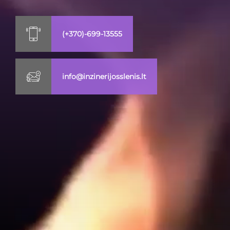
(+370)-699-13555
info@inzinerijosslenis.lt
ocialinė žiniasklaida