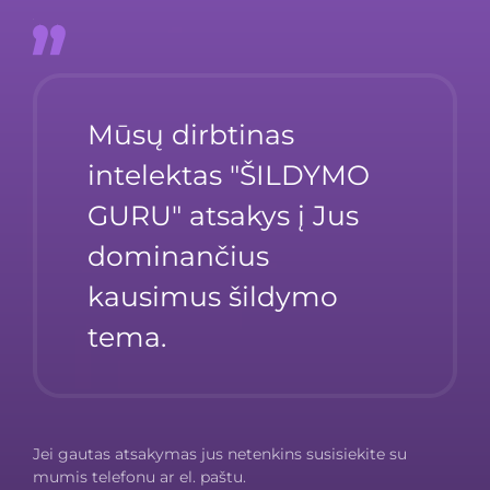
Mūsų dirbtinas 
intelektas "ŠILDYMO 
GURU" atsakys į Jus 
dominančius 
kausimus šildymo 
tema.
Jei gautas atsakymas jus netenkins susisiekite su
mumis telefonu ar el. paštu.