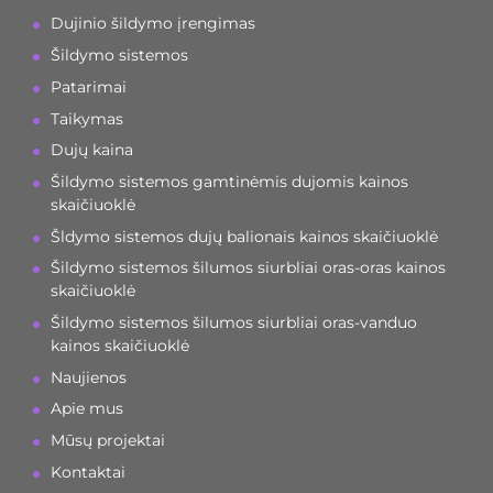
Dujinio šildymo įrengimas
Šildymo sistemos
Patarimai
Taikymas
Dujų kaina
Šildymo sistemos gamtinėmis dujomis kainos
skaičiuoklė
Šldymo sistemos dujų balionais kainos skaičiuoklė
Šildymo sistemos šilumos siurbliai oras-oras kainos
skaičiuoklė
Šildymo sistemos šilumos siurbliai oras-vanduo
kainos skaičiuoklė
Naujienos
Apie mus
Mūsų projektai
Kontaktai