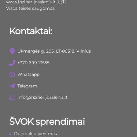
www.inzinerijosslenis.lt 🇱🇹
Visos teisės saugomos.
Kontaktai:
Ukmergės g. 285, LT-06318, Vilnius
+370 699 13555
Whatsapp
Telegram
info@inzinerijosslenis.lt
ŠVOK sprendimai
Dujotiekio įvedimas