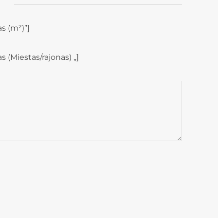
s (m²)”]
 (Miestas/rajonas) „]