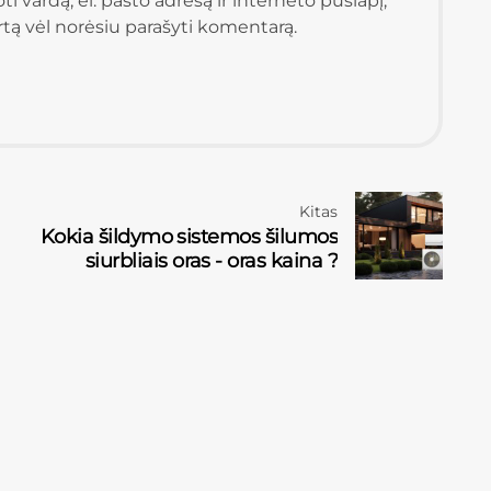
i vardą, el. pašto adresą ir interneto puslapį,
artą vėl norėsiu parašyti komentarą.
Kitas
Kokia šildymo sistemos šilumos
siurbliais oras - oras kaina ?