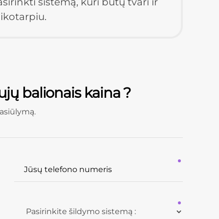
rinkti sistemą, kuri būtų tvari ir 
ikotarpiu.
jų balionais kaina ?
asiūlymą.