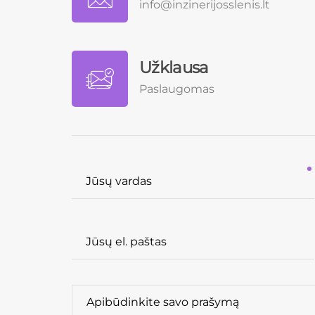
info@inzinerijosslenis.lt
Užklausa
Paslaugomas