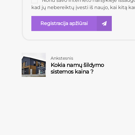
Noriu savo interneto naršyklėje išsaugot
kad jų nebereiktų įvesti iš naujo, kai kitą k
Registracija apžiūrai
Ankstesnis
Kokia namų šildymo
sistemos kaina ?