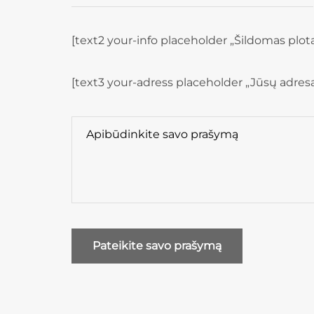
[text2 your-info placeholder „Šildomas plota
[text3 your-adress placeholder „Jūsų adresas