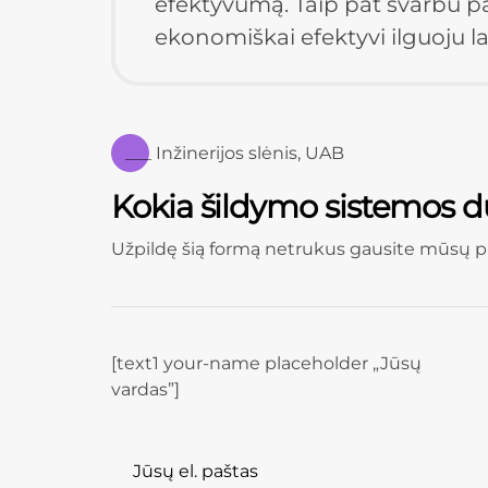
efektyvumą. Taip pat svarbu pasi
ekonomiškai efektyvi ilguoju la
___ Inžinerijos slėnis, UAB
Kokia šildymo sistemos du
Užpildę šią formą netrukus gausite mūsų p
[text1 your-name placeholder „Jūsų
vardas”]