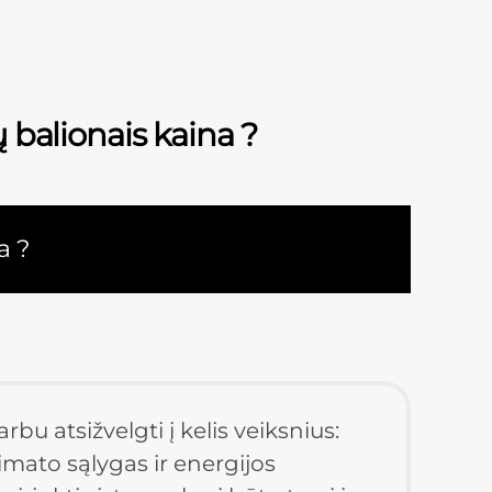
 balionais kaina ?
a ?
bu atsižvelgti į kelis veiksnius: 
limato sąlygas ir energijos 