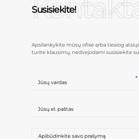
Kontakta
Susisiekite!
Apsilankykite mūsų ofise arba tiesiog atsių
turite klausimų, nedvejodami susisiekite s