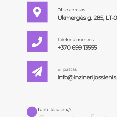
Ofiso adresas
Ukmergės g. 285, LT-06
Telefono numeris
+370 699 13555
El. paštas
info@inzinerijosslenis.
___ Turite klausimą?