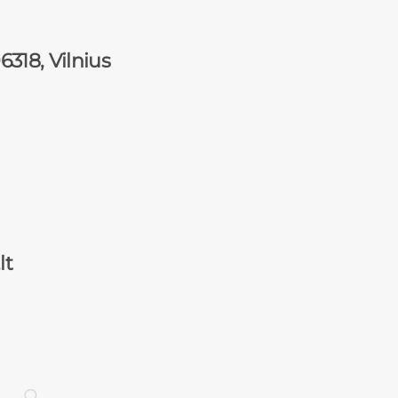
318, Vilnius
lt