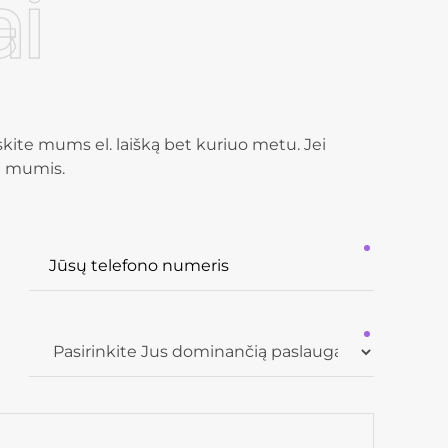
i
skite mums el. laišką bet kuriuo metu. Jei
u mumis.