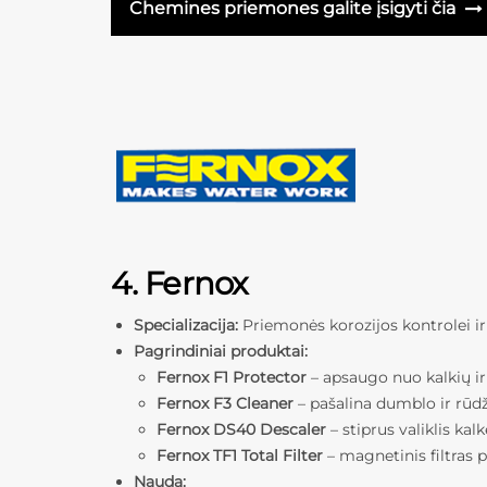
Chemines priemones galite įsigyti čia
4. Fernox
Specializacija:
Priemonės korozijos kontrolei i
Pagrindiniai produktai:
Fernox F1 Protector
– apsaugo nuo kalkių ir 
Fernox F3 Cleaner
– pašalina dumblo ir rūd
Fernox DS40 Descaler
– stiprus valiklis kal
Fernox TF1 Total Filter
– magnetinis filtras 
Nauda: