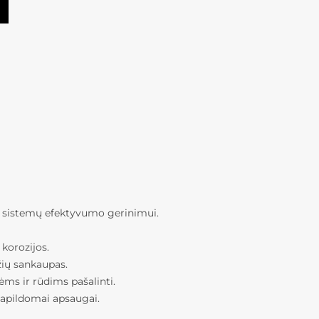
r sistemų efektyvumo gerinimui.
korozijos.
žių sankaupas.
kėms ir rūdims pašalinti.
papildomai apsaugai.