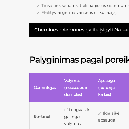
Tinka tiek senoms, tiek naujoms sistemoms
Efektyviai gerina vandens cirkuliaciją.
Chemines priemones galite įsigyti čia
Palyginimas pagal poreik
Valymas
Apsauga
Gamintojas
(nuosėdos ir
(korozija ir
dumblas)
kalkės)
✅ Lengvas ir
✅ Ilgalaikė
Sentinel
galingas
apsauga
valymas