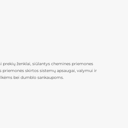
temoms ir dujinių katilų priežiūrai
i prekių ženklai, siūlantys chemines priemones
os priemonės skirtos sistemų apsaugai, valymui ir
, kalkėms bei dumblo sankaupoms.