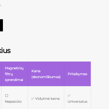
.
ius
Magnetinių
Kaina
filtrų
Pritaikymas
(ekonomiškumas)
sprendimai
⚪
✅
✅ Vidutinė kaina
Nepasiūlo
Universalus