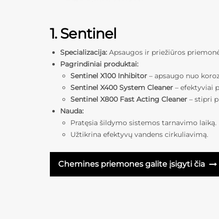
1. Sentinel
Specializacija:
Apsaugos ir priežiūros priemon
Pagrindiniai produktai:
Sentinel X100 Inhibitor
– apsaugo nuo korozi
Sentinel X400 System Cleaner
– efektyviai 
Sentinel X800 Fast Acting Cleaner
– stipri
Nauda:
Pratęsia šildymo sistemos tarnavimo laiką.
Užtikrina efektyvų vandens cirkuliavimą.
Chemines priemones galite įsigyti čia