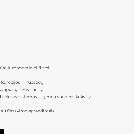
a ir magnetiniai filtrai.
korozijos ir nuosėdų.
ikaupusių nešvarumų.
 daleles iš sistemos ir gerina vandens kokybę.
 su filtravimo sprendimais.