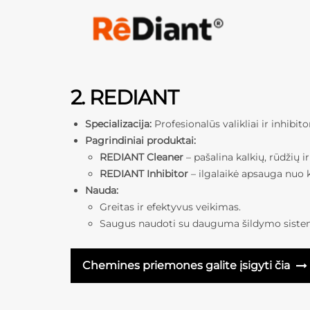
2. REDIANT
Specializacija:
Profesionalūs valikliai ir inhibi
Pagrindiniai produktai:
REDIANT Cleaner
– pašalina kalkių, rūdžių 
REDIANT Inhibitor
– ilgalaikė apsauga nuo k
Nauda:
Greitas ir efektyvus veikimas.
Saugus naudoti su dauguma šildymo sistemų 
Chemines priemones galite įsigyti čia