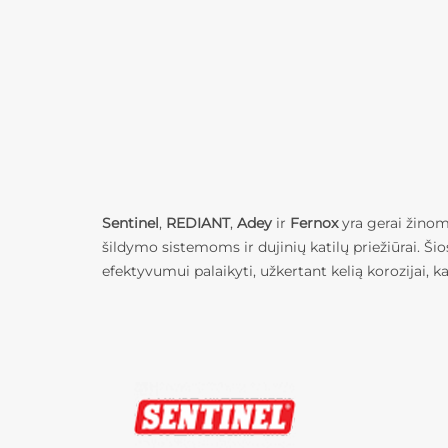
Chemines priemones šildymo sis
Sentinel
,
REDIANT
,
Adey
ir
Fernox
yra gerai žinom
šildymo sistemoms ir dujinių katilų priežiūrai. Ši
efektyvumui palaikyti, užkertant kelią korozijai