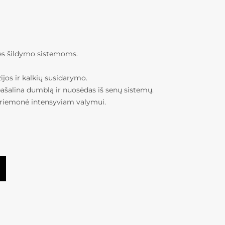
ės šildymo sistemoms.
jos ir kalkių susidarymo.
pašalina dumblą ir nuosėdas iš senų sistemų.
 priemonė intensyviam valymui.