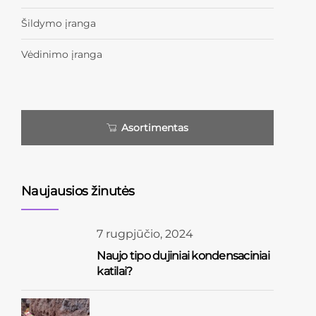
Šildymo įranga
Vėdinimo įranga
Asortimentas
Naujausios žinutės
7 rugpjūčio, 2024
Naujo tipo dujiniai kondensaciniai
katilai?