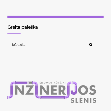
Skaityti toliau
Greita paieška