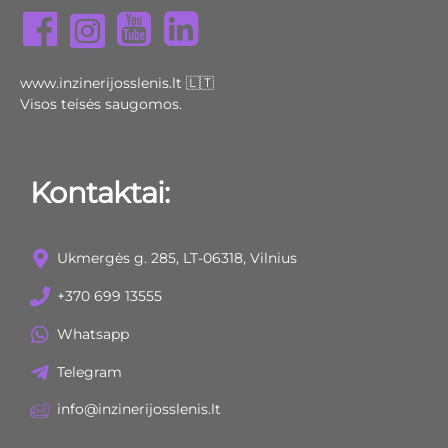
www.inzinerijosslenis.lt 🇱🇹
Visos teisės saugomos.
Kontaktai:
Ukmergės g. 285, LT-06318, Vilnius
+370 699 13555
Whatsapp
Telegram
info@inzinerijosslenis.lt