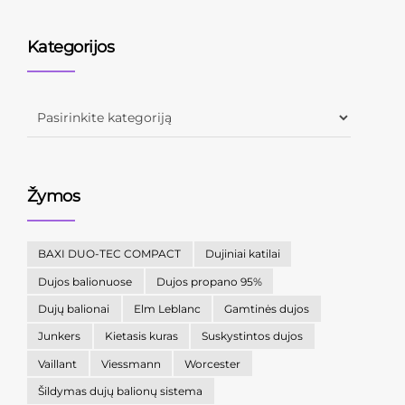
Kategorijos
Žymos
BAXI DUO-TEC COMPACT
Dujiniai katilai
Dujos balionuose
Dujos propano 95%
Dujų balionai
Elm Leblanc
Gamtinės dujos
Junkers
Kietasis kuras
Suskystintos dujos
Vaillant
Viessmann
Worcester
Šildymas dujų balionų sistema