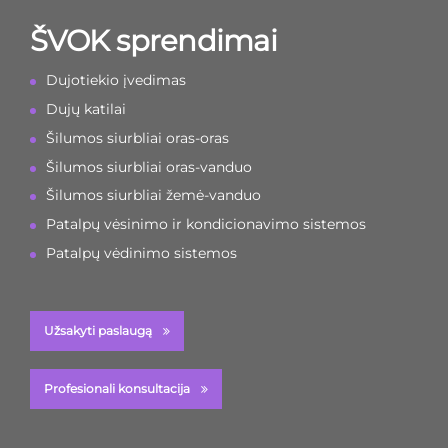
ŠVOK sprendimai
Dujotiekio įvedimas
Dujų katilai
Šilumos siurbliai oras-oras
Šilumos siurbliai oras-vanduo
Šilumos siurbliai žemė-vanduo
Patalpų vėsinimo ir kondicionavimo sistemos
Patalpų vėdinimo sistemos
Užsakyti paslaugą
Profesionali konsultacija