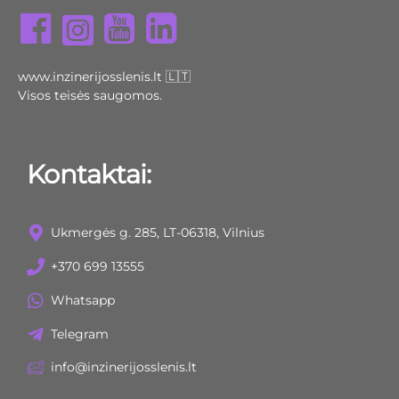
www.inzinerijosslenis.lt 🇱🇹
Visos teisės saugomos.
Kontaktai:
Ukmergės g. 285, LT-06318, Vilnius
+370 699 13555
Whatsapp
Telegram
info@inzinerijosslenis.lt