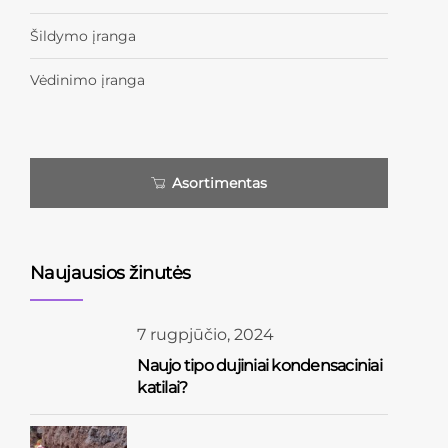
Šildymo įranga
Vėdinimo įranga
Asortimentas
Naujausios žinutės
7 rugpjūčio, 2024
Naujo tipo dujiniai kondensaciniai
katilai?