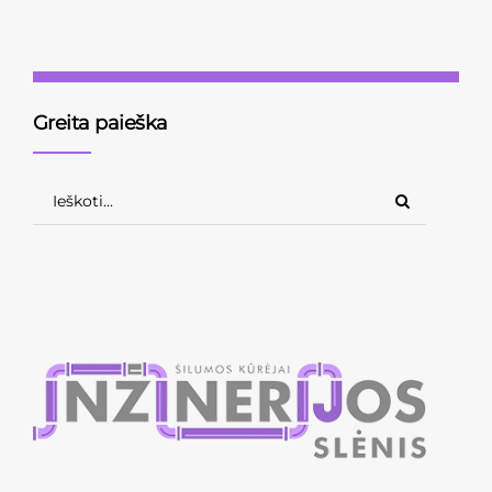
Skaityti toliau
Greita paieška