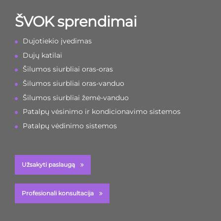
ŠVOK sprendimai
Dujotiekio įvedimas
Dujų katilai
Šilumos siurbliai oras-oras
Šilumos siurbliai oras-vanduo
Šilumos siurbliai žemė-vanduo
Patalpų vėsinimo ir kondicionavimo sistemos
Patalpų vėdinimo sistemos
Užsakyti paslaugą
Profesionali konsultacija