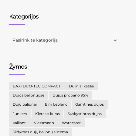
Kategorijos
Žymos
BAXI DUO-TEC COMPACT
Dujiniai katilai
Dujos balionuose
Dujos propano 95%
Dujų balionai
Elm Leblanc
Gamtinės dujos
Junkers
Kietasis kuras
Suskystintos dujos
Vaillant
Viessmann
Worcester
Šildymas dujų balionų sistema