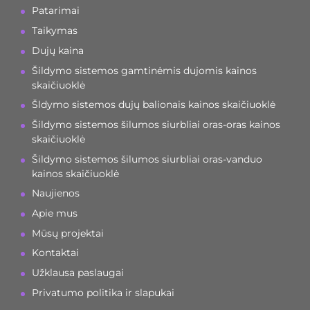
Patarimai
Taikymas
Dujų kaina
Šildymo sistemos gamtinėmis dujomis kainos
skaičiuoklė
Šldymo sistemos dujų balionais kainos skaičiuoklė
Šildymo sistemos šilumos siurbliai oras-oras kainos
skaičiuoklė
Šildymo sistemos šilumos siurbliai oras-vanduo
kainos skaičiuoklė
Naujienos
Apie mus
Mūsų projektai
Kontaktai
Užklausa paslaugai
Privatumo politika ir slapukai