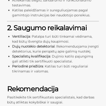
Atliekamas slėgio, sandarumo ir funkcionalumo
testavimas.
Katilas paleidžiamas ir sureguliuojamas pagal
gamintojo instrukcijas bei naudotojo poreikius.
2. Saugumo reikalavimai
Ventiliacija
: Patalpa turi būti tinkamai vėdinama,
kad būtų išvengta dujų kaupimosi.
Dujų nuotėkio detektoriai
: Rekomenduojama įrengti
detektorius, kurie perspėtų apie galimą nuotėkį.
Specialistų kvalifikacija
: Dujinio katilo pajungimą
gali atlikti tik sertifikuoti specialistai.
Periodinė priežiūra
: Katilas turi būti reguliariai
tikrinamas ir valomas.
Rekomendacija
Pasitikėkite tik sertifikuotais specialistais, kad darbas
būtų atliktas kokybiškai ir saugiai.