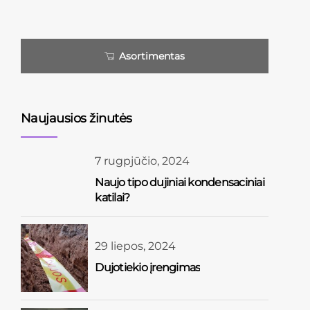
Asortimentas
Naujausios žinutės
7 rugpjūčio, 2024
Naujo tipo dujiniai kondensaciniai
katilai?
29 liepos, 2024
Dujotiekio įrengimas