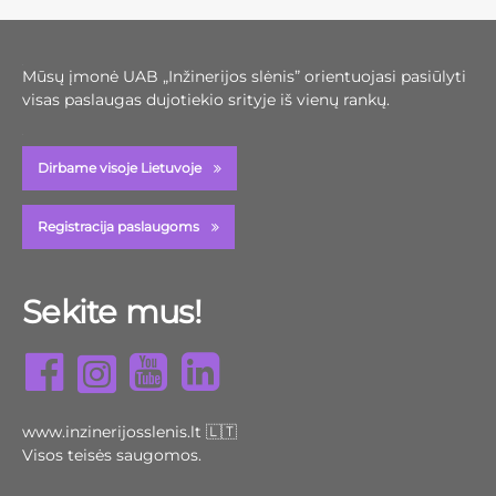
Mūsų įmonė UAB „Inžinerijos slėnis” orientuojasi pasiūlyti
visas paslaugas dujotiekio srityje iš vienų rankų.
Dirbame visoje Lietuvoje
Registracija paslaugoms
Sekite mus!
www.inzinerijosslenis.lt 🇱🇹
Visos teisės saugomos.