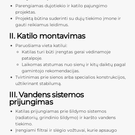
Parengiamas dujotiekio ir katilo pajungimo
projektas.
Projektą būtina suderinti su dujų tiekimo įmone ir
gauti reikiamus leidimus.
II. Katilo montavimas
Paruošiama vieta katilui:
Katilas turi būti įrengtas gerai vėdinamoje
patalpoje.
Laikomas atstumas nuo sienų ir kitų daiktų pagal
gamintojo rekomendacijas.
Tvirtinimas prie sienos arba specialios konstrukcijos,
užtikrinant stabilumą.
III. Vandens sistemos
prijungimas
Katilas prijungiamas prie šildymo sistemos
(radiatorių, grindinio šildymo) ir karšto vandens
tiekimo.
Įrengiami filtrai ir slėgio vožtuvai, kurie apsaugo