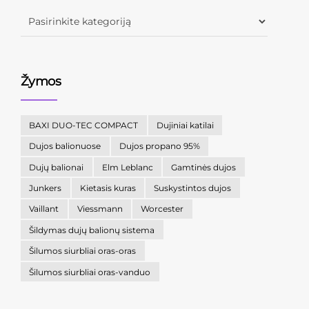
Žymos
BAXI DUO-TEC COMPACT
Dujiniai katilai
Dujos balionuose
Dujos propano 95%
Dujų balionai
Elm Leblanc
Gamtinės dujos
Junkers
Kietasis kuras
Suskystintos dujos
Vaillant
Viessmann
Worcester
Šildymas dujų balionų sistema
Šilumos siurbliai oras-oras
Šilumos siurbliai oras-vanduo