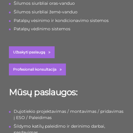
Šilumos siurbliai oras-vanduo
Šilumos siurbliai žemė-vanduo
Patalpų vėsinimo ir kondicionavimo sistemos
Patalpų vėdinimo sistemos
Užsakyti paslaugą
Profesionali konsultacija
Mūsų paslaugos:
Dujotiekio projektavimas / montavimas / pridavimas
į ESO / Paleidimas
Šildymo katilų paleidimo ir derinimo darbai,
pardavimas