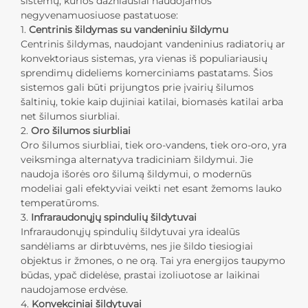
sistemų, kurios dažniausiai naudojamos
negyvenamuosiuose pastatuose:
1.
Centrinis šildymas su vandeniniu šildymu
Centrinis šildymas, naudojant vandeninius radiatorių ar
konvektoriaus sistemas, yra vienas iš populiariausių
sprendimų dideliems komerciniams pastatams. Šios
sistemos gali būti prijungtos prie įvairių šilumos
šaltinių, tokie kaip dujiniai katilai, biomasės katilai arba
net šilumos siurbliai.
2.
Oro šilumos siurbliai
Oro šilumos siurbliai, tiek oro-vandens, tiek oro-oro, yra
veiksminga alternatyva tradiciniam šildymui. Jie
naudoja išorės oro šilumą šildymui, o modernūs
modeliai gali efektyviai veikti net esant žemoms lauko
temperatūroms.
3.
Infraraudonųjų spindulių šildytuvai
Infraraudonųjų spindulių šildytuvai yra idealūs
sandėliams ar dirbtuvėms, nes jie šildo tiesiogiai
objektus ir žmones, o ne orą. Tai yra energijos taupymo
būdas, ypač didelėse, prastai izoliuotose ar laikinai
naudojamose erdvėse.
4.
Konvekciniai šildytuvai