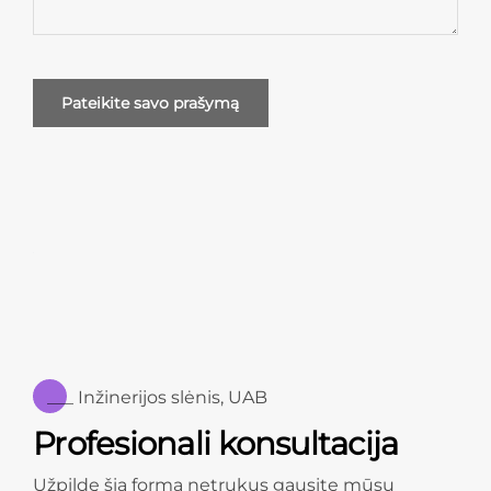
___ Inžinerijos slėnis, UAB
Profesionali konsultacija
Užpildę šią formą netrukus gausite mūsų