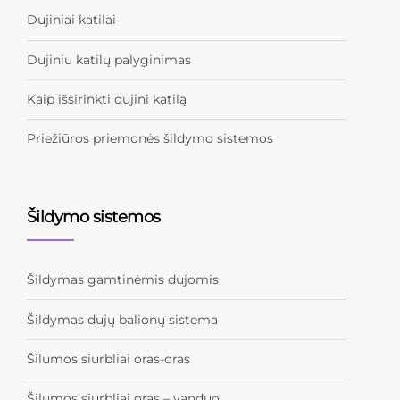
Dujiniai katilai
Dujiniu katilų palyginimas
Kaip išsirinkti dujini katilą
Priežiūros priemonės šildymo sistemos
Šildymo sistemos
Šildymas gamtinėmis dujomis
Šildymas dujų balionų sistema
Šilumos siurbliai oras-oras
Šilumos siurbliai oras – vanduo