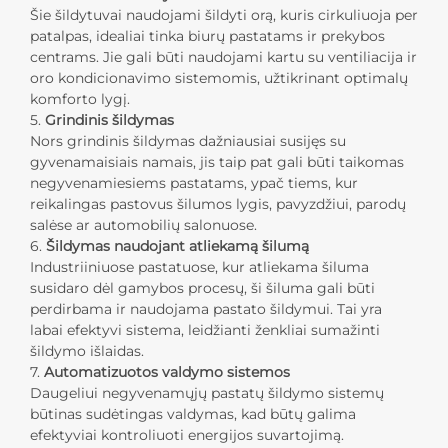
Šie šildytuvai naudojami šildyti orą, kuris cirkuliuoja per
patalpas, idealiai tinka biurų pastatams ir prekybos
centrams. Jie gali būti naudojami kartu su ventiliacija ir
oro kondicionavimo sistemomis, užtikrinant optimalų
komforto lygį.
5.
Grindinis šildymas
Nors grindinis šildymas dažniausiai susijęs su
gyvenamaisiais namais, jis taip pat gali būti taikomas
negyvenamiesiems pastatams, ypač tiems, kur
reikalingas pastovus šilumos lygis, pavyzdžiui, parodų
salėse ar automobilių salonuose.
6.
Šildymas naudojant atliekamą šilumą
Industriiniuose pastatuose, kur atliekama šiluma
susidaro dėl gamybos procesų, ši šiluma gali būti
perdirbama ir naudojama pastato šildymui. Tai yra
labai efektyvi sistema, leidžianti ženkliai sumažinti
šildymo išlaidas.
7.
Automatizuotos valdymo sistemos
Daugeliui negyvenamųjų pastatų šildymo sistemų
būtinas sudėtingas valdymas, kad būtų galima
efektyviai kontroliuoti energijos suvartojimą.