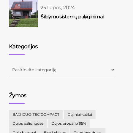
25 liepos, 2024
Šildymo sistemų palyginimai!
Kategorijos
Žymos
BAXI DUO-TEC COMPACT
Dujiniai katilai
Dujos balionuose
Dujos propano 95%
Dujų balionai
Elm Leblanc
Gamtinės dujos