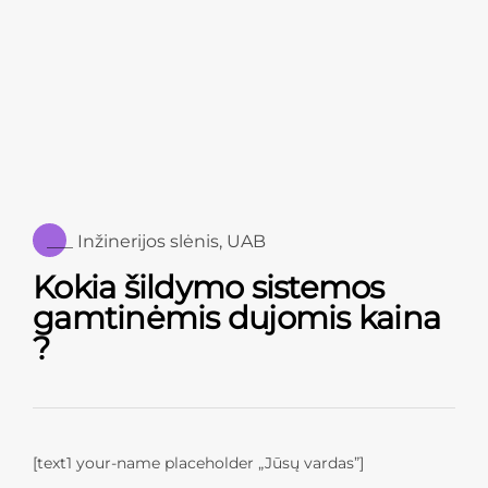
Nr.3 Sumontuoti dūmtraukį arba dujinį prietaisą
(dujų katilą arba dujinę viryklę) - darbus atliekame
męs Inžinerijos slėnis, UAB.
Nr.4 Pridavimas į ESO ir dujų įrangos paleidimas -
darbus atliekame męs Inžinerijos slėnis, UAB.
___ Inžinerijos slėnis, UAB
Kokia šildymo sistemos
gamtinėmis dujomis kaina
?
[text1 your-name placeholder „Jūsų vardas”]