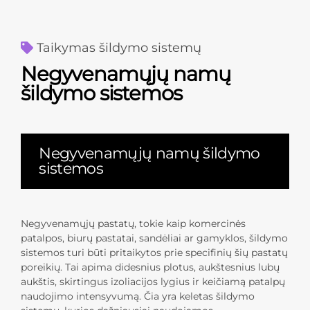
Taikymas šildymo sistemų
Negyvenamųjų namų
šildymo sistemos
Negyvenamųjų namų šildymo
sistemos
Negyvenamųjų pastatų, tokie kaip komercinės
patalpos, biurų pastatai, sandėliai ar gamyklos, šildymo
sistemos turi būti pritaikytos prie specifinių šių pastatų
poreikių. Tai apima didesnius plotus, aukštesnius lubų
aukštis, skirtingus izoliacijos lygius ir keičiamą patalpų
naudojimo intensyvumą. Čia yra keletas šildymo