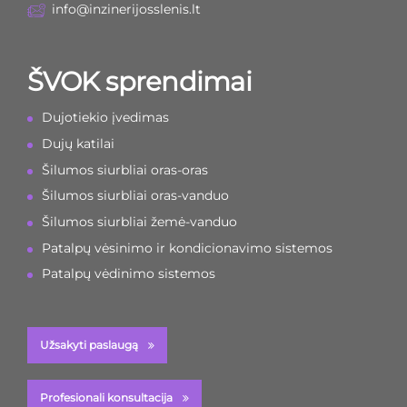
info@inzinerijosslenis.lt
ŠVOK sprendimai
Dujotiekio įvedimas
Dujų katilai
Šilumos siurbliai oras-oras
Šilumos siurbliai oras-vanduo
Šilumos siurbliai žemė-vanduo
Patalpų vėsinimo ir kondicionavimo sistemos
Patalpų vėdinimo sistemos
Užsakyti paslaugą
Profesionali konsultacija