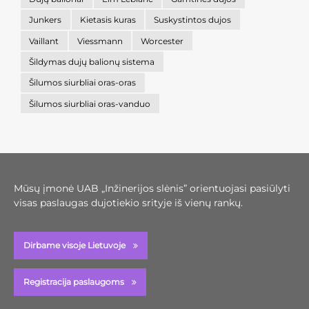
Junkers
Kietasis kuras
Suskystintos dujos
Vaillant
Viessmann
Worcester
Šildymas dujų balionų sistema
Šilumos siurbliai oras-oras
Šilumos siurbliai oras-vanduo
Mūsų įmonė UAB „Inžinerijos slėnis” orientuojasi pasiūlyti
visas paslaugas dujotiekio srityje iš vienų rankų.
Dirbame visoje Lietuvoje
Registracija paslaugoms