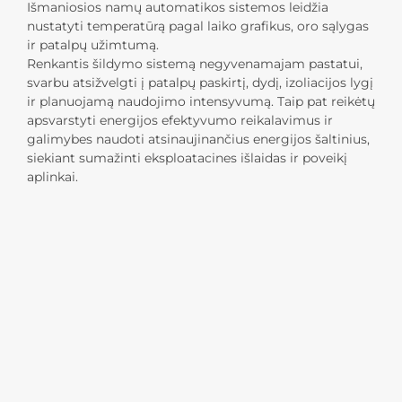
Išmaniosios namų automatikos sistemos leidžia
nustatyti temperatūrą pagal laiko grafikus, oro sąlygas
ir patalpų užimtumą.
Renkantis šildymo sistemą negyvenamajam pastatui,
svarbu atsižvelgti į patalpų paskirtį, dydį, izoliacijos lygį
ir planuojamą naudojimo intensyvumą. Taip pat reikėtų
apsvarstyti energijos efektyvumo reikalavimus ir
galimybes naudoti atsinaujinančius energijos šaltinius,
siekiant sumažinti eksploatacines išlaidas ir poveikį
aplinkai.
Nr.1 Įrengti požeminį dujotiekį iki namo - darbus
atliekame męs Inžinerijos slėnis, UAB.
Nr.2 Įrengti pastato dujotieki iki dujinės įrangos -
darbus atliekame męs Inžinerijos slėnis, UAB.