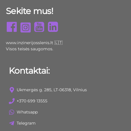
Sekite mus!
www.inzinerijosslenis.lt 🇱🇹
Visos teisės saugomos.
Kontaktai:
Ukmergės g. 285, LT-06318, Vilnius
+370 699 13555
Whatsapp
Telegram